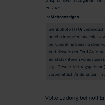
anspruchsvolle Aufgaben und e
zu 2,4 t.
Ford Transit: jetzt ab
€ 26.090
Mehr anzeigen
bei Operating Leasing
Symbolfoto | 1) Unverbindlich 
Sie sind lieber emissionsfrei 
bereits Importeursnachlass s
der Ford Transit ist ebenso mit
bei Operating Leasing über F
erhältlich.
Vorteilssets der Ford Auto-V
Ford E-Transit: jetzt ab
€ 40.1
Bonitätskriterien vorausgese
bei Operating Leasing
zzgl. Gesetz. Vertragsgebühr 
vorbehaltlich Änderungen, Irr
Volle Ladung bei null E