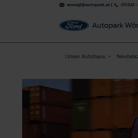
woergl@autopark.at
|
05332 -
Autopark Wör
Unser Autohaus
Neufahr