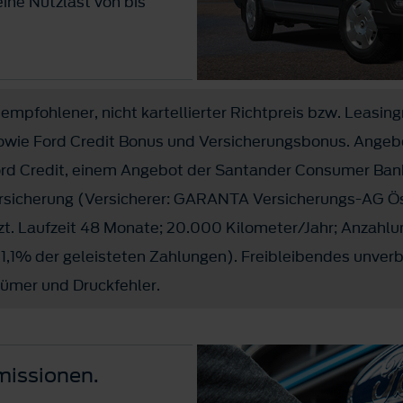
ine Nutzlast von bis
1)
,–
bzw. ab
€ 264,-
mtl.
empfohlener, nicht kartellierter Richtpreis bzw. Leasing
unterwegs? Kein Problem,
owie Ford Credit Bonus und Versicherungsbonus. Angeb
 elektrischem Antrieb
ord Credit, einem Angebot der Santander Consumer Ban
ersicherung (Versicherer: GARANTA Versicherungs-AG Ös
1)
90,–
bzw. ab
€ 463,-
mtl.
tzt. Laufzeit 48 Monate; 20.000 Kilometer/Jahr; Anzahl
(1,1% der geleisteten Zahlungen). Freibleibendes unver
tümer und Druckfehler.
missionen.