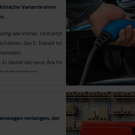
ektrische Variante einer
n.
eitig wie immer. Und jetzt
Fahren. Der E-Transit ist
chsenden
 Er läutet die neue Ära für
tteriebetriebene
dass Ihr Geschäft am Laufen
chhaltigkeitsziele
u 350 km Reichweite mit
tenwagen verlangen, der