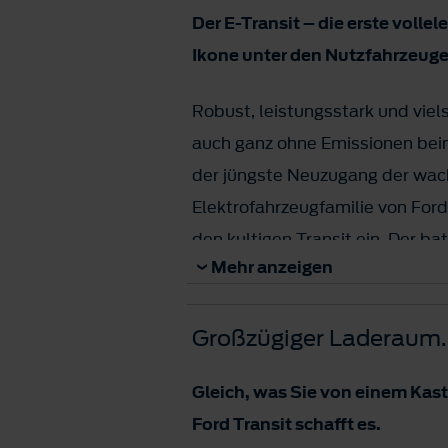
Der E-Transit – die erste vollel
Ikone unter den Nutzfahrzeuge
Robust, leistungsstark und viels
auch ganz ohne Emissionen beim 
der jüngste Neuzugang der wa
Elektrofahrzeugfamilie von Ford.
den kultigen Transit ein. Der ba
Mehr anzeigen
Transporter ist so konzipiert, 
bleibt und gleichzeitig seine Na
Großzügiger Laderaum.
erreichen kann. Er bietet bis z
einer vollen Aufladung.
Gleich, was Sie von einem Kas
Ford Transit schafft es.