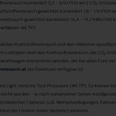
fverbrauch kombiniert 5,3 – 6,9 l/100 km | CO
-Emissio
2
ftstoffverbrauch gewichtet kombiniert 1,8 – 1,9 l/100 k
mverbrauch gewichtet kombiniert: 14,4 – 14,7 kWh/100 k
fverfahren: WLTP)
ziellen Kraftstoffverbrauch und den offiziellen spezifis
 Leitfaden über den Kraftstoffverbrauch, die CO
-Emi
2
kraftwagen entnommen werden, der bei allen Ford Vert
erbrauch.at
als Download verfügbar ist.
Light Vehicles Test Procedure (WLTP). Es können bis 
erreicht werden – je nach vorhandener Serien-Konfigurati
chiedlicher Faktoren (z.B. Wetterbedingungen, Fahrverh
and der Lithium-Ionen-Batterie) variieren.