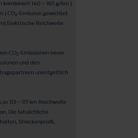
n kombiniert 140 – 165 g/km |
m | CO
-Emission gewichtet
2
m| Elektrische Reichweite
chen CO
-Emissionen neuer
2
ssionen und den
ragspartnern unentgeltlich
zu 113 – 117 km Reichweite
on. Die tatsächliche
alten, Streckenprofil,