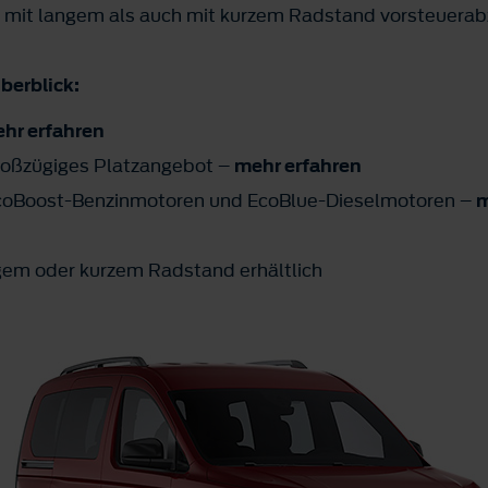
 mit langem als auch mit kurzem Radstand vorsteuerab
berblick:
hr erfahren
roßzügiges Platzangebot –
mehr erfahren
n EcoBoost-Benzinmotoren und EcoBlue-Dieselmotoren –
m
ngem oder kurzem Radstand erhältlich