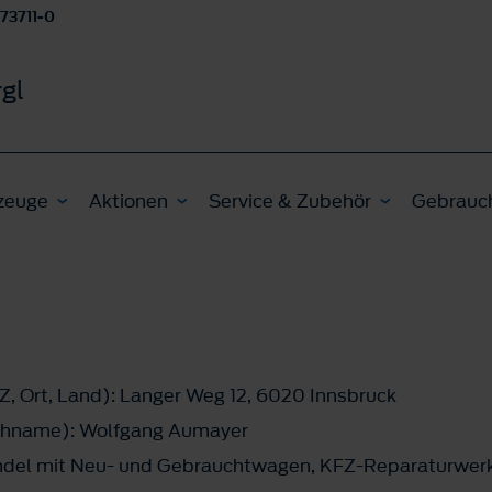
 73711-0
gl
zeuge
Aktionen
Service & Zubehör
Gebrauc
Z, Ort, Land): Langer Weg 12, 6020 Innsbruck
chname): Wolfgang Aumayer
el mit Neu- und Gebrauchtwagen, KFZ-Reparaturwerk