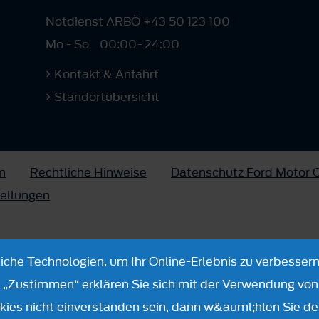
Notdienst ARBÖ +43 50 123 100
Mo - So
00:00
-
24:00
Kontakt & Anfahrt
Standortübersicht
m
Rechtliche Hinweise
Datenschutz Ford Motor
tellungen
che Technologien, um Ihr Online-Erlebnis zu verbessern
n „Zustimmen“ erklären Sie sich mit der Verwendung von 
ies nicht einverstanden sein, dann w&auml;hlen Sie de